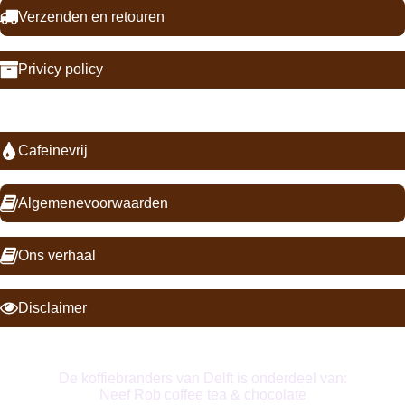
Verzenden en retouren
Privicy policy
Cafeinevrij
Algemenevoorwaarden
Ons verhaal
Disclaimer
De koffiebranders van Delft is onderdeel van:
Neef Rob coffee tea & chocolate