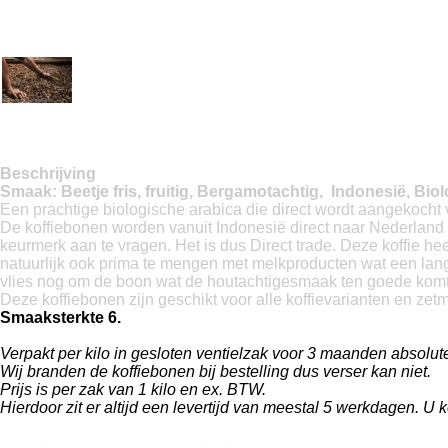
Beschrijving
Smaak: Beetje fris, fruitig, Bergamotachtig, Indonesië, Bio
Een prachtige biologische arabica die direct wordt aangekocht
De koffiebonen worden vanuit Indonesië direct naar Nederland v
keurmerk aan te vragen. Het is dus Direct trade. Deze koffie he
natuurlijk ook prima te mengen met melkproducten wat een lan
vlies nog om de boon wat de houtachtigesmaak ten goede komt
Deze koffiebonen zijn geschikt voor alle koffievarianten en ze
Smaaksterkte 6.
Verpakt per kilo in gesloten ventielzak voor 3 maanden absolut
Wij branden de koffiebonen bij bestelling dus verser kan niet.
Prijs is per zak van 1 kilo en ex. BTW.
Hierdoor zit er altijd een levertijd van meestal 5 werkdagen. U k