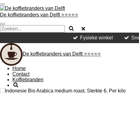
Ga
direct
De koffiebranders van Delft ⭐️⭐️⭐️⭐️⭐️
naar
de
hoofdinhoud
Fysieke winkel
Sne
De koffiebranders van Delft ⭐️⭐️⭐️⭐️⭐️
Home
Contact
Koffiebranden