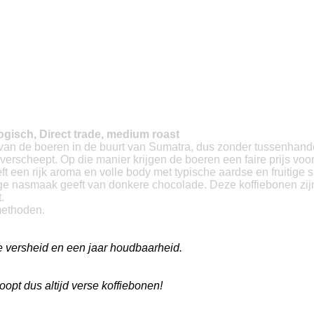
logisch, Direct trade, medium roast
 van de boeren in de buurt van Sumatra, dus zonder tussenhand
erscheept. Op die manier krijgen de boeren een faire prijs voor
eft een rijk aroma en volle body met typische aardse en fruitige
ge nasmaak geeft van donkere chocolade. Deze koffiebonen zij
.
tmethoden.
e versheid en een jaar houdbaarheid.
oopt dus altijd verse koffiebonen!